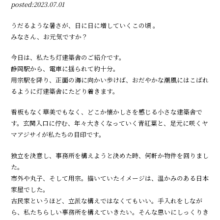
posted:2023.07.01
うだるような暑さが、日に日に増していくこの頃 。
みなさん、お元気ですか？
今日は、私たち灯建築舎のご紹介です。
静岡駅から、電車に揺られて約十分。
用宗駅を降り、正面の海に向かい歩けば、おだやかな潮風にはこばれ
るように灯建築舎にたどり着きます。
看板もなく華美でもなく、どこか懐かしさを感じる小さな建築舎で
す。玄関入口に佇む、年々大きくなっていく青紅葉と、足元に咲くヤ
マアジサイが私たちの目印です。
独立を決意し、事務所を構えようと決めた時、何軒か物件を回りまし
た。
市外や丸子、そして用宗。描いていたイメージは、温かみのある日本
家屋でした。
古民家というほど、立派な構えではなくてもいい。手入れをしなが
ら、私たちらしい事務所を構えていきたい。そんな思いにしっくりき