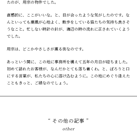
たのが、用宗の物件でした。
直感的に、ここがいいな。と、目が合ったような気がしたのです。な
んといっても潮風が心地よく、散歩をしている猫たちの気持ち良さそ
うなこと。忙しない時計の針が、海辺の時の流れに正されていくよう
でした。
用宗は、どこかやさしさが薫る街なのです。
あっという間に、この地に事務所を構えて五年の月日が経ちました。
初めて訪れたお客様が、なんだかとても落ち着くわ。と、ぽろりと口
にする言葉が、私たちの心に溶け込むように。この地にめぐり逢えた
こともきっと、ご縁なのでしょう。
“ その他の記事 ”
other