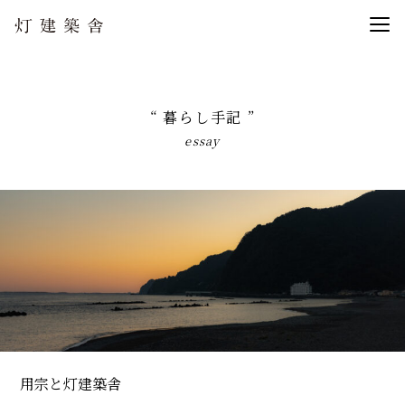
“ 暮らし手記 ”
essay
用宗と灯建築舎