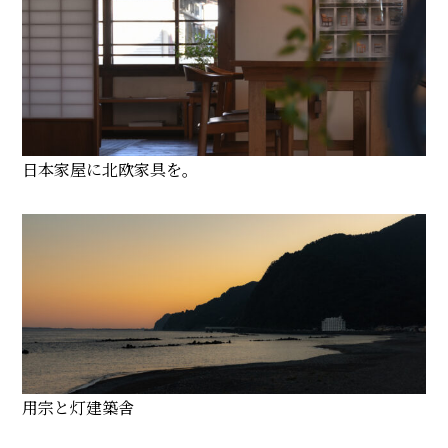
日本家屋に北欧家具を。
用宗と灯建築舎