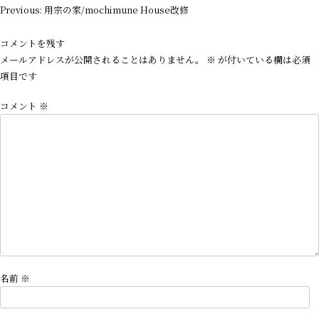
投
Previous:
用宗の家/mochimune House改修
稿
ナ
コメントを残す
ビ
メールアドレスが公開されることはありません。
※
が付いている欄は必須
ゲ
項目です
ー
コメント
※
シ
ョ
ン
名前
※