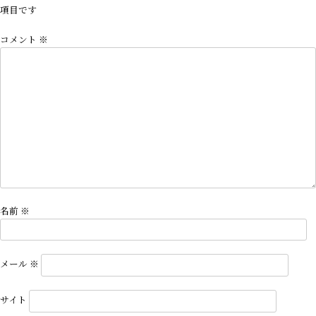
ゲ
項目です
ー
コメント
※
シ
ョ
ン
名前
※
メール
※
サイト