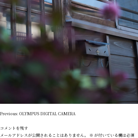
投
Previous:
OLYMPUS DIGITAL CAMERA
稿
ナ
コメントを残す
ビ
メールアドレスが公開されることはありません。
※
が付いている欄は必須