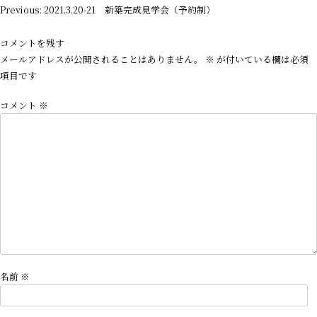
投
Previous:
2021.3.20-21 新築完成見学会（予約制）
稿
ナ
コメントを残す
ビ
メールアドレスが公開されることはありません。
※
が付いている欄は必須
ゲ
項目です
ー
コメント
※
シ
ョ
ン
名前
※