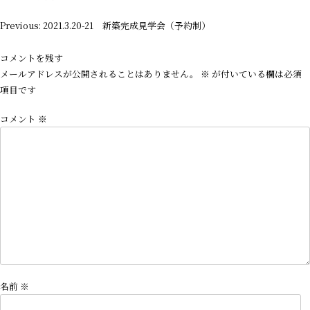
投
Previous:
2021.3.20-21 新築完成見学会（予約制）
稿
ナ
コメントを残す
ビ
メールアドレスが公開されることはありません。
※
が付いている欄は必須
ゲ
項目です
ー
コメント
※
シ
ョ
ン
名前
※