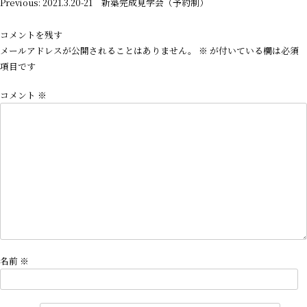
投
Previous:
2021.3.20-21 新築完成見学会（予約制）
稿
ナ
コメントを残す
ビ
メールアドレスが公開されることはありません。
※
が付いている欄は必須
ゲ
項目です
ー
コメント
※
シ
ョ
ン
名前
※