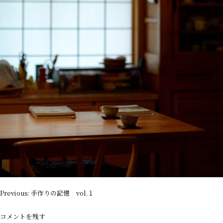
投
Previous:
手作りの記憶 vol.１
稿
ナ
コメントを残す