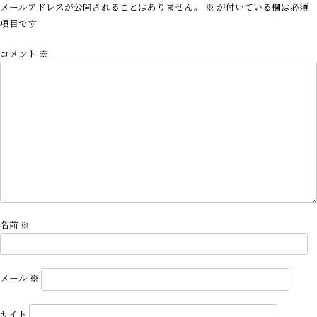
ビ
メールアドレスが公開されることはありません。
※
が付いている欄は必須
ゲ
項目です
ー
コメント
※
シ
ョ
ン
名前
※
メール
※
サイト