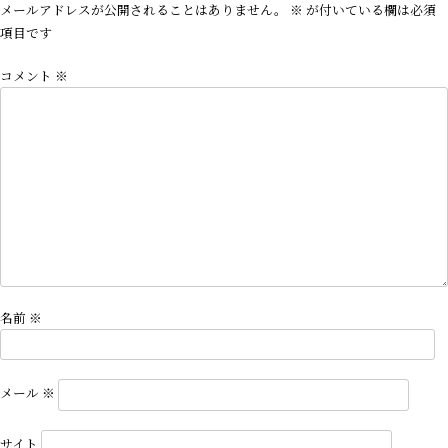
ビ
メールアドレスが公開されることはありません。
※
が付いている欄は必須
ゲ
項目です
ー
コメント
※
シ
ョ
ン
名前
※
メール
※
サイト