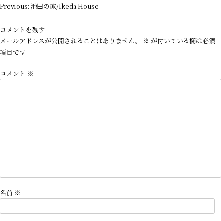
投
Previous:
池田の家/Ikeda House
稿
ナ
コメントを残す
ビ
メールアドレスが公開されることはありません。
※
が付いている欄は必須
ゲ
項目です
ー
コメント
※
シ
ョ
ン
名前
※