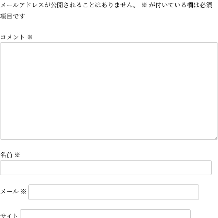
ビ
メールアドレスが公開されることはありません。
※
が付いている欄は必須
ゲ
項目です
ー
コメント
※
シ
ョ
ン
名前
※
メール
※
サイト