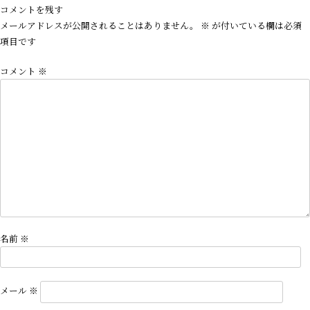
ナ
コメントを残す
ビ
メールアドレスが公開されることはありません。
※
が付いている欄は必須
ゲ
項目です
ー
コメント
※
シ
ョ
ン
名前
※
メール
※