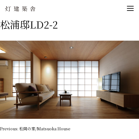
松浦邸LD2-2
投
Previous:
松岡の家/Matsuoka House
稿