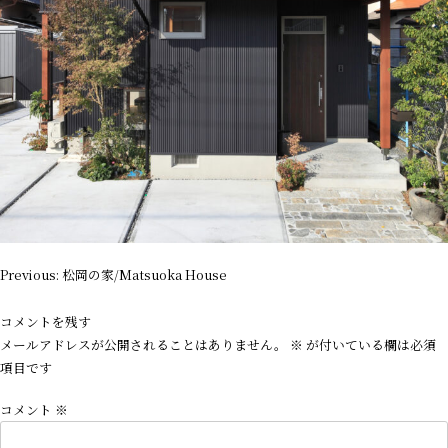
投
Previous:
松岡の家/Matsuoka House
稿
ナ
コメントを残す
ビ
メールアドレスが公開されることはありません。
※
が付いている欄は必須
ゲ
項目です
ー
コメント
※
シ
ョ