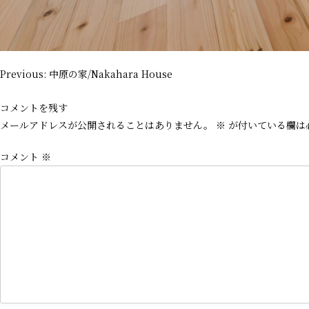
投
Previous:
中原の家/Nakahara House
稿
ナ
コメントを残す
ビ
メールアドレスが公開されることはありません。
※
が付いている欄は
ゲ
コメント
※
ー
シ
ョ
ン