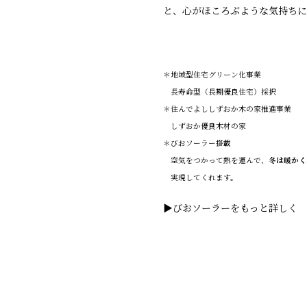
と、心がほころぶような気持ちに
＊地域型住宅グリーン化事業
長寿命型（長期優良住宅）採択
＊住んでよししずおか木の家推進事業
しずおか優良木材の家
＊びおソーラー搭載
空気をつかって熱を運んで、
冬は暖かく
実現してくれます。
▶びおソーラーをもっと詳しく