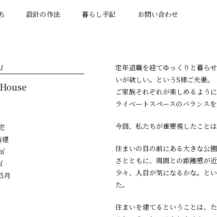
ち
設計の作法
暮らし手記
お問い合わせ
1
定年退職を経てゆっくりと暮らせ
いが欲しい。というS様ご夫妻。
House
ご家族それぞれが楽しめるように
ライベートスペースのバランスを
今回、私たちが重要視したことは
宅
階建
住まいの目の前にある大きな公園
1㎡
さとともに、周囲との距離感が近
㎡
少々、人目が気になるかな。とい
年5月
た。
住まいを建てるということは、た