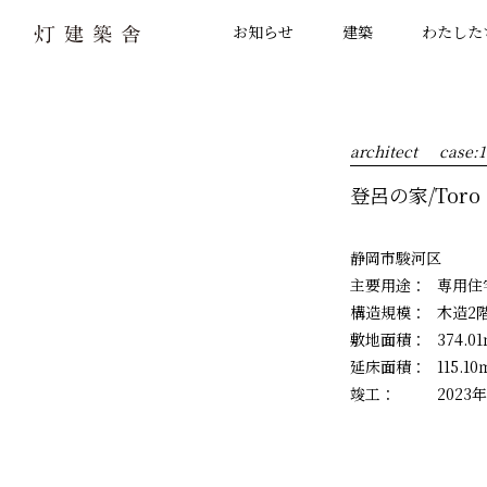
お知らせ
建築
わたした
architect
case:1
登呂の家/Toro 
静岡市駿河区
主要用途：
専用住
構造規模：
木造2
敷地面積：
374.0
延床面積：
115.10
竣工：
2023