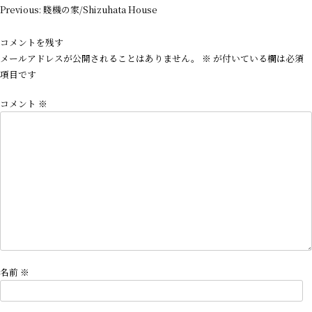
投
Previous:
賤機の家/Shizuhata House
稿
ナ
コメントを残す
ビ
メールアドレスが公開されることはありません。
※
が付いている欄は必須
ゲ
項目です
ー
コメント
※
シ
ョ
ン
名前
※